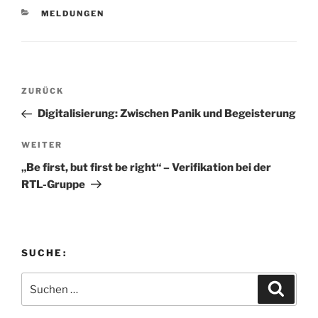
KATEGORIEN
MELDUNGEN
Beitragsnavigation
Vorheriger
ZURÜCK
Beitrag
Digitalisierung: Zwischen Panik und Begeisterung
Nächster
WEITER
Beitrag
„Be first, but first be right“ – Verifikation bei der
RTL-Gruppe
SUCHE:
Suchen
Suche
nach: