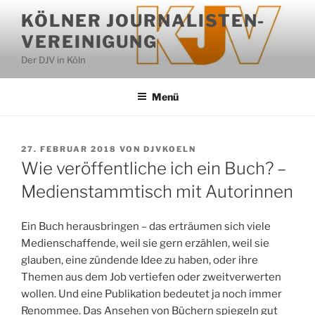
Zum
KÖLNER JOURNALISTEN-
Inhalt
VEREINIGUNG
springen
Der DJV in Köln
Menü
VERÖFFENTLICHT
27. FEBRUAR 2018
VON
DJVKOELN
AM
Wie veröffentliche ich ein Buch? –
Medienstammtisch mit Autorinnen
Ein Buch herausbringen – das erträumen sich viele
Medienschaffende, weil sie gern erzählen, weil sie
glauben, eine zündende Idee zu haben, oder ihre
Themen aus dem Job vertiefen oder zweitverwerten
wollen. Und eine Publikation bedeutet ja noch immer
Renommee. Das Ansehen von ­Büchern spiegeln gut