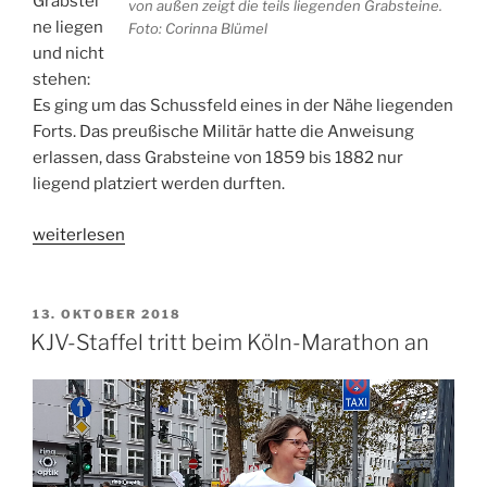
Grabstei
von außen zeigt die teils liegenden Grabsteine.
ne liegen
Foto: Corinna Blümel
und nicht
stehen:
Es ging um das Schussfeld eines in der Nähe liegenden
Forts. Das preußische Militär hatte die Anweisung
erlassen, dass Grabsteine von 1859 bis 1882 nur
liegend platziert werden durften.
„Besuch
weiterlesen
auf
dem
jüdischen
VERÖFFENTLICHT
13. OKTOBER 2018
AM
Friedhof
KJV-Staffel tritt beim Köln-Marathon an
in
Deutz“