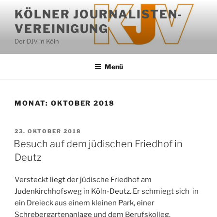
Zum
KÖLNER JOURNALISTEN-
Inhalt
VEREINIGUNG
springen
Der DJV in Köln
Menü
MONAT:
OKTOBER 2018
VERÖFFENTLICHT
23. OKTOBER 2018
AM
Besuch auf dem jüdischen Friedhof in
Deutz
Versteckt liegt der jüdische Friedhof am
Judenkirchhofsweg in Köln-Deutz. Er schmiegt sich in
ein Dreieck aus einem kleinen Park, einer
Schrebergartenanlage und dem Berufskolleg.