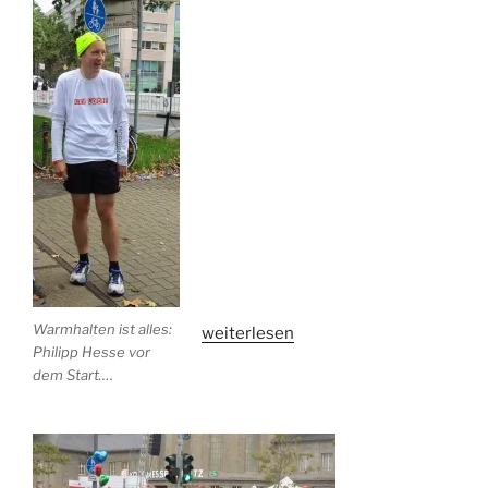
Warmhalten ist alles:
„KJV-
weiterlesen
Philipp Hesse vor
Staffel
dem Start….
tritt
beim
Köln-
Marathon