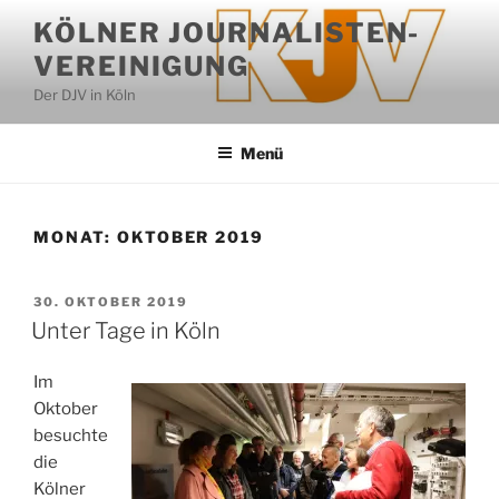
Zum
KÖLNER JOURNALISTEN-
Inhalt
VEREINIGUNG
springen
Der DJV in Köln
Menü
MONAT:
OKTOBER 2019
VERÖFFENTLICHT
30. OKTOBER 2019
AM
Unter Tage in Köln
Im
Oktober
besuchte
die
Kölner