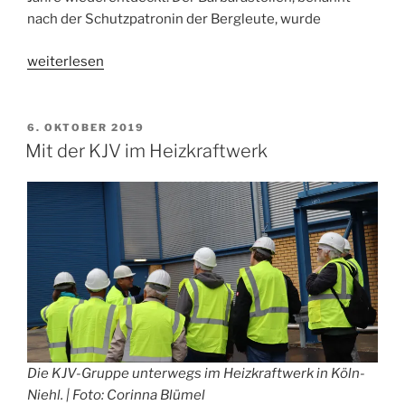
nach der Schutzpatronin der Bergleute, wurde
„Unter
weiterlesen
Tage
in
Köln“
VERÖFFENTLICHT
6. OKTOBER 2019
AM
Mit der KJV im Heizkraftwerk
Die KJV-Gruppe unterwegs im Heizkraftwerk in Köln-
Niehl. | Foto: Corinna Blümel