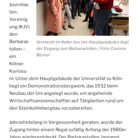
Journlias
ten-
Vereinig
ung (KJV)
den
Barbaras
Versteckt im Keller des Uni-Hauptgebäudes liegt
der Eingang zum Barbarastollen. | Foto: Corinna
tollen –
Blümel
ein
Kölner
Kuriosu
m: Unter dem Hauptgebäude der Universität zu Köln
liegt ein Demonstrationsbergwerk, das 1932 beim
Neubau der Uni angelegt wurde, um angehende
Wirtschaftswissenschaftler auf Tätigkeiten rund um
den Steinkohlebergbau vorzubereiten.
Jahrzehntelang in Vergessenheit geraten, wurde der
Zugang hinter einem Regal zufällig Anfang der 1980er
Jahre wiederentdeckt. Der Barbarastollen, benannt