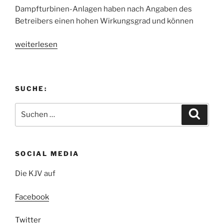
Dampfturbinen-Anlagen haben nach Angaben des
Betreibers einen hohen Wirkungsgrad und können
„Mit
weiterlesen
der
KJV
im
SUCHE:
Heizkraftwerk“
Suchen
Suche
nach:
SOCIAL MEDIA
Die KJV auf
Facebook
Twitter