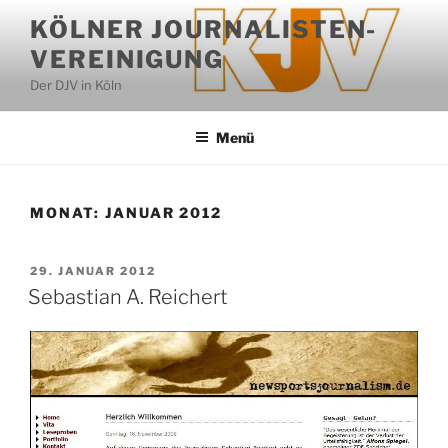
Zum
KÖLNER JOURNALISTEN-
Inhalt
VEREINIGUNG
springen
Der DJV in Köln
Menü
MONAT:
JANUAR 2012
VERÖFFENTLICHT
29. JANUAR 2012
AM
Sebastian A. Reichert