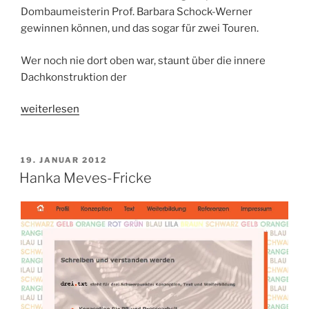
Dombaumeisterin Prof. Barbara Schock-Werner
gewinnen können, und das ­sogar für zwei Touren.
Wer noch nie dort oben war, staunt über die ­innere
Dachkonstruktion der
„KJV
weiterlesen
unterwegs“
VERÖFFENTLICHT
19. JANUAR 2012
AM
Hanka Meves-Fricke