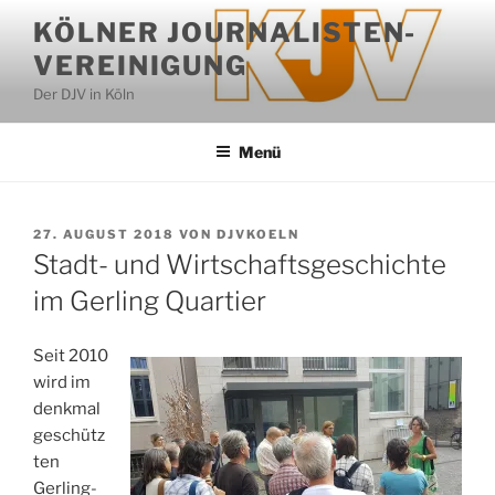
Zum
KÖLNER JOURNALISTEN-
Inhalt
VEREINIGUNG
springen
Der DJV in Köln
Menü
VERÖFFENTLICHT
27. AUGUST 2018
VON
DJVKOELN
AM
Stadt- und Wirtschaftsgeschichte
im Gerling Quartier
Seit 2010
wird im
denkmal
geschütz
ten
Gerling-