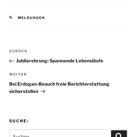
KATEGORIEN
MELDUNGEN
Beitragsnavigation
Vorheriger
ZURÜCK
Beitrag
Jubilarehrung: Spannende Lebensläufe
Nächster
WEITER
Beitrag
Bei Erdogan-Besuch freie Berichterstattung
sicherstellen
SUCHE:
Suchen
Suche