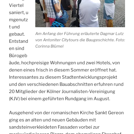
Viertel
saniert, u
mgenutz
t und
Am Anfang der Führung erläuterte Dagmar Lutz
gebaut.
von Antoniter Citytours die Baugeschichte. Foto:
Entstand
Corinna Blümel
en sind
Bürogeb
äude, hochpreisige Wohnungen und zwei Hotels, von
denen eines frisch in diesem Sommer eröffnet hat.
Interessantes zu diesem Stadtentwicklungsprojekt
und den verschiedenen Bauabschnitten erfuhren rund
20 Mitglieder der Kölner Journalisten-Vereinigung
(KJV) bei einem geführten Rundgang im August.
Ausgehend von der romanischen Kirche Sankt Gereon
ging es
an alten und neuen Gebäuden mit
sandsteinverkleideten Fassaden vorbei zur