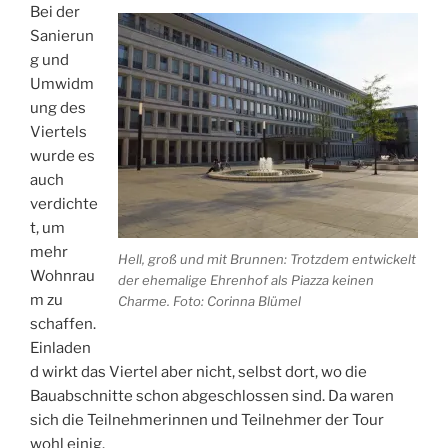
Bei der
Sanierun
g und
Umwidm
ung des
Viertels
wurde es
auch
verdichte
t, um
mehr
Hell, groß und mit Brunnen: Trotzdem entwickelt
Wohnrau
der ehemalige Ehrenhof als Piazza keinen
m zu
Charme. Foto: Corinna Blümel
schaffen.
Einladen
d wirkt das Viertel aber nicht, selbst dort, wo die
Bauabschnitte schon abgeschlossen sind. Da waren
sich die Teilnehmerinnen und Teilnehmer der Tour
wohl einig.