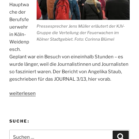
Hauptwa
che der
Berufsfe
Pressesprecher Jens Müller erläutert der KJV-
uerwehr
Gruppe die Verteilung der Feuerwachen im
in Köln-
Kölner Stadtgebiet. Foto: Corinna Blümel
Weidenp
esch.
Geplant war ein Besuch von eineinhalb Stunden – es
wurde länger, weil die Journalistinnen und Journalisten
so fasziniert waren. Der Bericht von Angelika Staub,
geschrieben für das JOURNAL 3/13, hier vorab.
„KJV
weiterlesen
unterwegs
–
der
SUCHE:
Klassiker
Feuerwehr“
Suchen
Suche