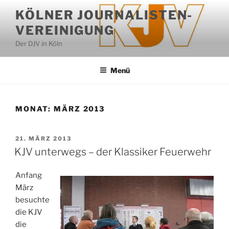
Zum
KÖLNER JOURNALISTEN-
Inhalt
VEREINIGUNG
springen
Der DJV in Köln
Menü
MONAT:
MÄRZ 2013
VERÖFFENTLICHT
21. MÄRZ 2013
AM
KJV unterwegs – der Klassiker Feuerwehr
Anfang
März
besuchte
die KJV
die