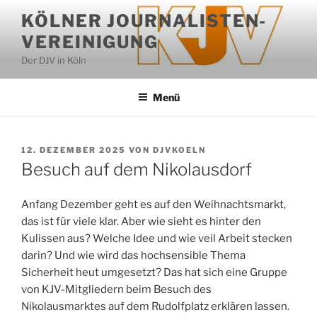
Zum
KÖLNER JOURNALISTEN-
Inhalt
VEREINIGUNG
springen
Der DJV in Köln
Menü
VERÖFFENTLICHT
12. DEZEMBER 2025
VON
DJVKOELN
AM
Besuch auf dem Nikolausdorf
Anfang Dezember geht es auf den Weihnachtsmarkt,
das ist für viele klar. Aber wie sieht es hinter den
Kulissen aus? Welche Idee und wie veil Arbeit stecken
darin? Und wie wird das hochsensible Thema
Sicherheit heut umgesetzt? Das hat sich eine Gruppe
von KJV-Mitgliedern beim Besuch des
Nikolausmarktes auf dem Rudolfplatz erklären lassen.