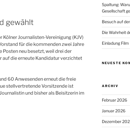
Spaltung: Waru
Gesellschaft ge
d gewählt
Besuch auf de
Die Wahrheit d
 Kölner Journalisten-Vereinigung (KJV)
Einladung Film
 Vorstand für die kommenden zwei Jahre
Posten neu besetzt, weil drei der
 auf die erneute Kandidatur verzichtet
NEUESTE KO
rund 60 Anwesenden erneut die freie
ue stellvertretende Vorsitzende ist
ARCHIV
Journalistin und bisher als Beisitzerin im
Februar 2026
Januar 2026
Dezember 202