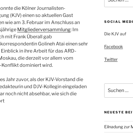
nach:
konnte die Kölner Journalisten-
gung (KJV) einen so aktuellen Gast
n wie am 3. Februar im Anschluss an
SOCIAL MED
sjährige
Mitgliederversammlung
: Im
Die KJV auf
h mit Frank Überall gab
korrespondentin Golineh Atai einen sehr
Facebook
Einblick in ihre Arbeit für das ARD-
Moskau, die derzeit vor allem vom
Twitter
-Konflikt dominiert wird.
es Jahr zuvor, als der KJV-Vorstand die
akteurin und DJV-Kollegin eingeladen
Suchen
nach:
ar noch nicht absehbar, wie sich die
rt
NEUESTE BE
Eilnadung zur 