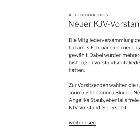
Gast
bei
VERÖFFENTLICHT
4. FEBRUAR 2015
der
AM
Neuer KJV-Vorstan
KJV“
Die Mitgliederversammlung der
hat am 3. Februar einen neuen
gewählt. Dabei wurden mehrere 
bisherigen Vorstandsmitglieder
hatten.
Zur Vorsitzenden wählten die 
Journalistin Corinna Blümel. Ne
Angelika Staub, ebenfalls freie 
KJV-Vorstand. Sie ersetzt
„Neuer
weiterlesen
KJV-
Vorstand