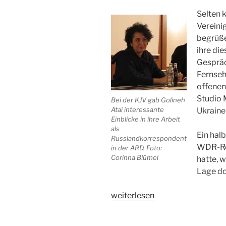
Selten 
Vereini
begrüße
ihre die
Gespräc
Fernseh
offenen 
Studio 
Bei der KJV gab Golineh
Atai interessante
Ukraine
Einblicke in ihre Arbeit
als
Ein halb
Russlandkorrespondent
WDR-Red
in der ARD. Foto:
Corinna Blümel
hatte, w
Lage do
„Golineh
weiterlesen
Atai
zu