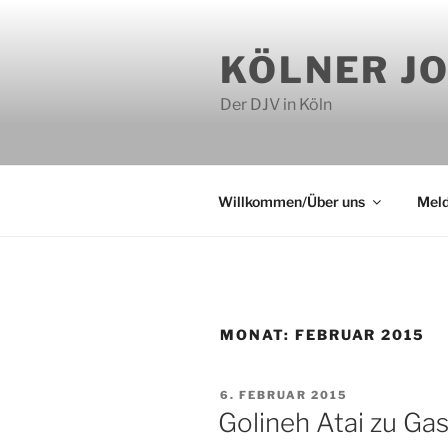
Zum
Inhalt
KÖLNER J
springen
Der DJV in Köln
Willkommen/Über uns
Mel
MONAT:
FEBRUAR 2015
VERÖFFENTLICHT
6. FEBRUAR 2015
AM
Golineh Atai zu Gas