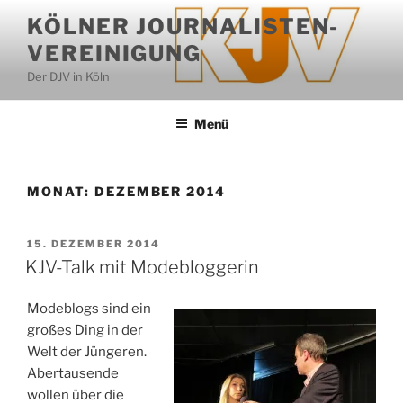
Zum
KÖLNER JOURNALISTEN-
Inhalt
VEREINIGUNG
springen
Der DJV in Köln
Menü
MONAT:
DEZEMBER 2014
VERÖFFENTLICHT
15. DEZEMBER 2014
AM
KJV-Talk mit Modebloggerin
Modeblogs sind ein
großes Ding in der
Welt der Jüngeren.
Abertausende
wollen über die