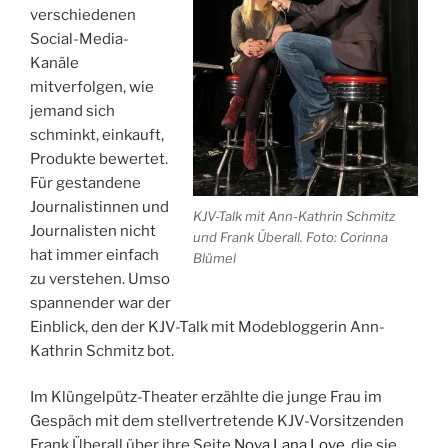
verschiedenen
Social-Media-
Kanäle
mitverfolgen, wie
jemand sich
schminkt, einkauft,
Produkte bewertet.
Für gestandene
Journalistinnen und
KJV-Talk mit Ann-Kathrin Schmitz
Journalisten nicht
und Frank Überall. Foto: Corinna
hat immer einfach
Blümel
zu verstehen. Umso
spannender war der
Einblick, den der KJV-Talk mit Modebloggerin Ann-
Kathrin Schmitz bot.
Im Klüngelpütz-Theater erzählte die junge Frau im
Gespäch mit dem stellvertretende KJV-Vorsitzenden
Frank Überall über ihre Seite
Nova Lana Love
, die sie