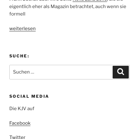
eigentlich eher als Magazin betrachtet, auch wenn sie
formell
„KJV-
weiterlesen
Talk
mit
Modebloggerin“
SUCHE:
Suchen
Suche
nach:
SOCIAL MEDIA
Die KJV auf
Facebook
Twitter