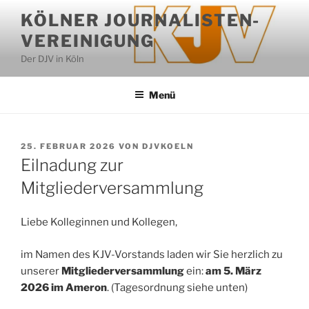
Zum
KÖLNER JOURNALISTEN-
Inhalt
VEREINIGUNG
springen
Der DJV in Köln
Menü
VERÖFFENTLICHT
25. FEBRUAR 2026
VON
DJVKOELN
AM
Eilnadung zur
Mitgliederversammlung
Liebe Kolleginnen und Kollegen,
im Namen des KJV-Vorstands laden wir Sie herzlich zu
unserer
Mitgliederver­sammlung
ein:
am
5. März
2026 im Ameron
. (Tagesordnung siehe unten)