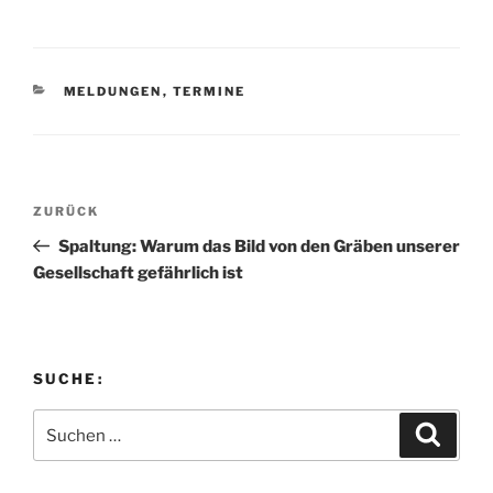
KATEGORIEN
MELDUNGEN
,
TERMINE
Beitragsnavigation
Vorheriger
ZURÜCK
Beitrag
Spaltung: Warum das Bild von den Gräben unserer
Gesellschaft gefährlich ist
SUCHE:
Suchen
Suche
nach: