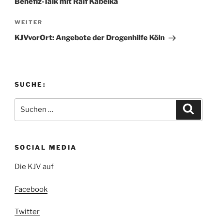
Benefiz-Talk mit Ralf Kabelka
Nächster
WEITER
Beitrag
KJVvorOrt: Angebote der Drogenhilfe Köln
SUCHE:
Suchen
Suche
nach:
SOCIAL MEDIA
Die KJV auf
Facebook
Twitter