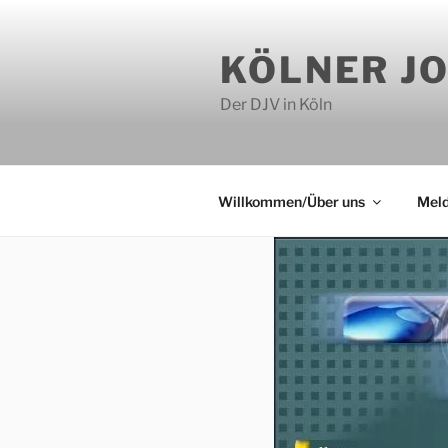
Zum
Inhalt
KÖLNER J
springen
Der DJV in Köln
Willkommen/Über uns
Mel