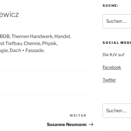
SUCHE:
iewicz
Suchen
nach:
ng. BDB, Themen Handwerk, Handel,
nd Tiefbau, Chemie, Physik,
SOCIAL MED
gie, Dach + Fassade.
Die KJV auf
Facebook
Twitter
Suchen
nach:
WEITER
Nächster
Beitrag
Susanne Neumann