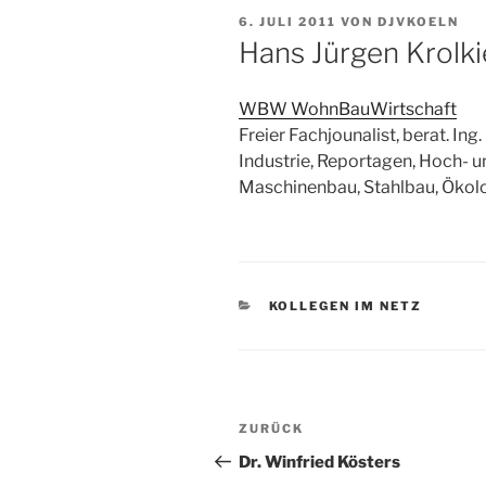
VERÖFFENTLICHT
6. JULI 2011
VON
DJVKOELN
AM
Hans Jürgen Krolk
WBW WohnBauWirtschaft
Freier Fachjounalist, berat. I
Industrie, Reportagen, Hoch- u
Maschinenbau, Stahlbau, Ökolo
KATEGORIEN
KOLLEGEN IM NETZ
Beitragsnavigation
Vorheriger
ZURÜCK
Beitrag
Dr. Winfried Kösters