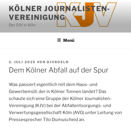
Zum
KÖLNER JOURNALISTEN-
Inhalt
VEREINIGUNG
springen
Der DJV in Köln
Menü
VERÖFFENTLICHT
2. JULI 2025
VON
DJVKOELN
AM
Dem Kölner Abfall auf der Spur
Was passiert eigentlich mit dem Haus- und
Gewerbemüll, der in Kölner Tonnen landet? Das
schaute sich eine Gruppe der Kölner Journalisten-
Vereinigung (KJV) bei der Abfallentsorgungs- und
Verwertungsgesellschaft Köln (AVG) unter Leitung von
Pressesprecher Tilo Dumuscheid an.