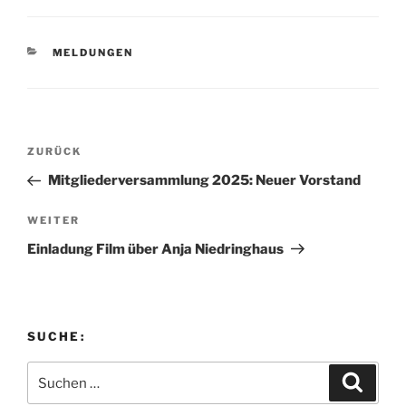
KATEGORIEN
MELDUNGEN
Beitragsnavigation
Vorheriger
ZURÜCK
Beitrag
Mitgliederversammlung 2025: Neuer Vorstand
Nächster
WEITER
Beitrag
Einladung Film über Anja Niedringhaus
SUCHE:
Suchen
Suche
nach: