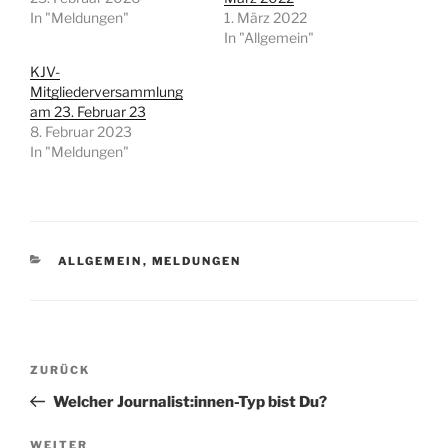
In "Meldungen"
1. März 2022
In "Allgemein"
KJV-
Mitgliederversammlung
am 23. Februar 23
8. Februar 2023
In "Meldungen"
KATEGORIEN
ALLGEMEIN
,
MELDUNGEN
Beitragsnavigation
Vorheriger
ZURÜCK
Beitrag
Welcher Journalist:innen-Typ bist Du?
Nächster
WEITER