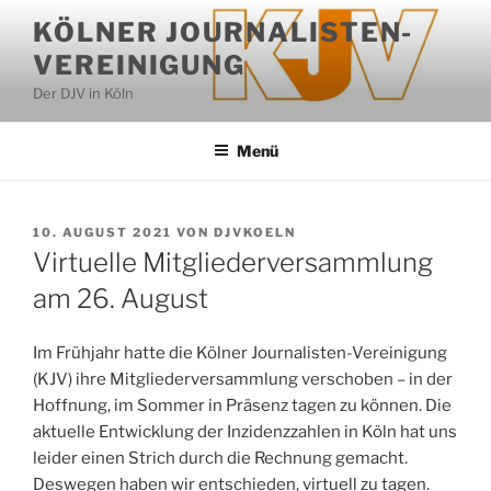
Zum
KÖLNER JOURNALISTEN-
Inhalt
VEREINIGUNG
springen
Der DJV in Köln
Menü
VERÖFFENTLICHT
10. AUGUST 2021
VON
DJVKOELN
AM
Virtuelle Mitgliederversammlung
am 26. August
Im Frühjahr hatte die Kölner Journalisten-Vereinigung
(KJV) ihre Mitgliederversammlung verschoben – in der
Hoffnung, im Sommer in Präsenz tagen zu können. Die
aktuelle Entwicklung der Inzidenzzahlen in Köln hat uns
leider einen Strich durch die Rechnung gemacht.
Deswegen haben wir entschieden, virtuell zu tagen.