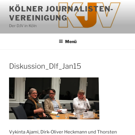
Zum
KÖLNER JOURNALISTEN-
Inhalt
VEREINIGUNG
springen
Der DJV in Köln
Menü
Diskussion_Dlf_Jan15
Vykinta Ajami, Dirk-Oliver Heckmann und Thorsten