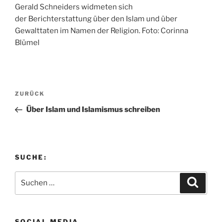
Gerald Schneiders widmeten sich
der Berichterstattung über den Islam und über
Gewalttaten im Namen der Religion. Foto: Corinna
Blümel
Beitragsnavigation
Vorheriger
ZURÜCK
Beitrag
Über Islam und Islamismus schreiben
SUCHE:
Suchen
Suche
nach:
SOCIAL MEDIA