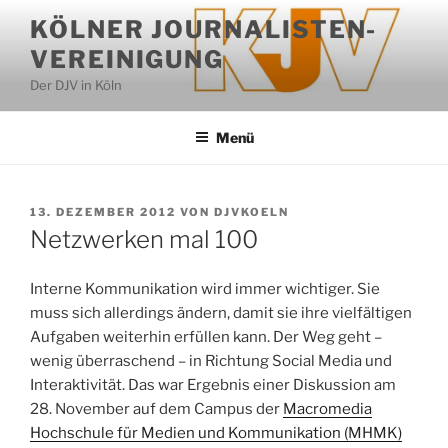
Zum
KÖLNER JOURNALISTEN-
Inhalt
VEREINIGUNG
springen
Der DJV in Köln
Menü
VERÖFFENTLICHT
13. DEZEMBER 2012
VON
DJVKOELN
AM
Netzwerken mal 100
Interne Kommunikation wird immer wichtiger. Sie
muss sich allerdings ändern, damit sie ihre vielfältigen
Aufgaben weiterhin erfüllen kann. Der Weg geht –
wenig überraschend – in Richtung Social Media und
Interaktivität. Das war Ergebnis einer Diskussion am
28. November auf dem Campus der
Macromedia
Hochschule für Medien und Kommunikation (MHMK)