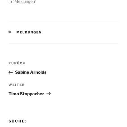
In "Meldungen"
KATEGORIEN
MELDUNGEN
Beitragsnavigation
Vorheriger
ZURÜCK
Beitrag
Sabine Arnolds
Nächster
WEITER
Beitrag
Timo Stoppacher
SUCHE: