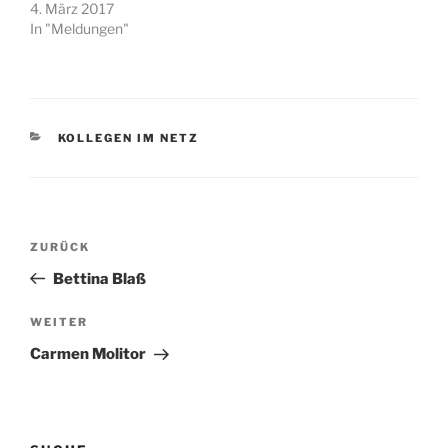
4. März 2017
In "Meldungen"
KATEGORIEN
KOLLEGEN IM NETZ
Beitragsnavigation
Vorheriger
ZURÜCK
Beitrag
Bettina Blaß
Nächster
WEITER
Beitrag
Carmen Molitor