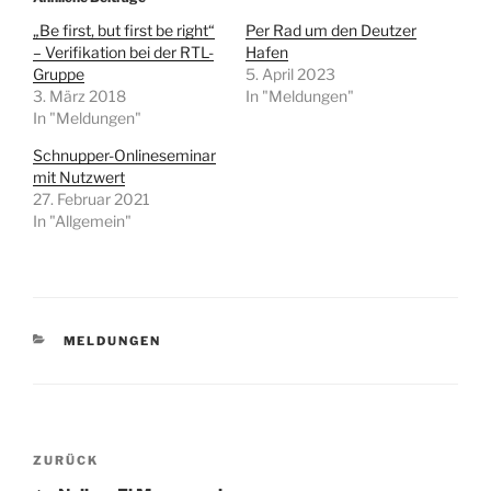
„Be first, but first be right“
Per Rad um den Deutzer
– Verifikation bei der RTL-
Hafen
Gruppe
5. April 2023
3. März 2018
In "Meldungen"
In "Meldungen"
Schnupper-Onlineseminar
mit Nutzwert
27. Februar 2021
In "Allgemein"
KATEGORIEN
MELDUNGEN
Beitragsnavigation
Vorheriger
ZURÜCK
Beitrag