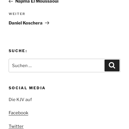
Najima El Moussaoui
Nächster
WEITER
Beitrag
Daniel Koschera
SUCHE:
Suchen
Suche
nach:
SOCIAL MEDIA
Die KJV auf
Facebook
Twitter