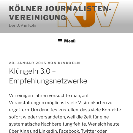
Zum
KÖLNER JOURNALISTEN-
Inhalt
VEREINIGUNG
springen
Der DJV in Köln
Menü
VERÖFFENTLICHT
20. JANUAR 2015
VON
DJVKOELN
AM
Klüngeln 3.0 –
Empfehlungsnetzwerke
Vor einigen Jahren versuchte man, auf
Veranstaltungen möglichst viele Visitenkarten zu
ergattern. Um dann festzustellen, dass viele Kontakte
sofort wieder versandeten, weil die Zeit für eine
systematische Nach­bereitung fehlte. Wer sich heute
über Xing und Linked­In, Facebook, Twitter oder