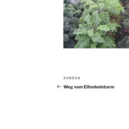
Beitragsnavigation
Vorheriger
ZURÜCK
Beitrag
Weg vom Elfenbeinturm