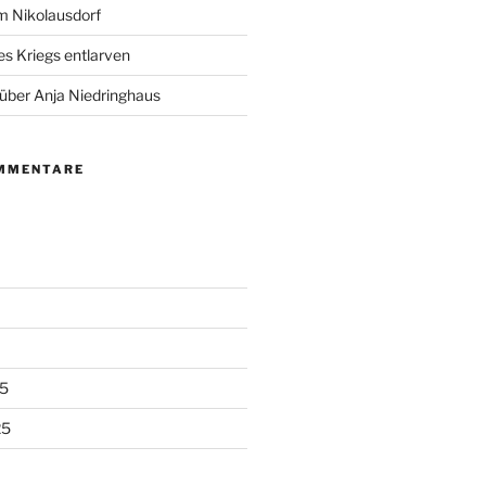
m Nikolausdorf
es Kriegs entlarven
 über Anja Niedringhaus
MMENTARE
5
25