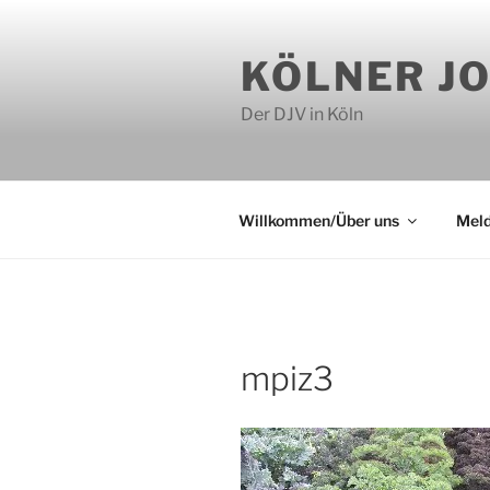
Zum
Inhalt
KÖLNER J
springen
Der DJV in Köln
Willkommen/Über uns
Mel
mpiz3