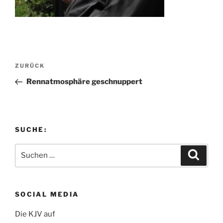
Beitragsnavigation
Vorheriger
ZURÜCK
Beitrag
Rennatmosphäre geschnuppert
SUCHE:
Suchen
Suche
nach:
SOCIAL MEDIA
Die KJV auf