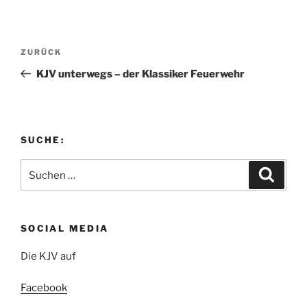
Beitragsnavigation
Vorheriger
ZURÜCK
Beitrag
KJV unterwegs – der Klassiker Feuerwehr
SUCHE:
Suchen
Suche
nach:
SOCIAL MEDIA
Die KJV auf
Facebook