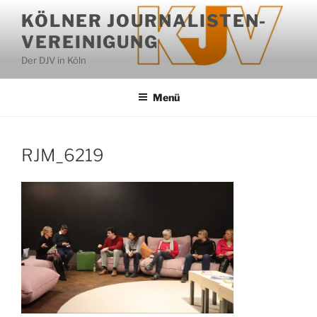
Zum
KÖLNER JOURNALISTEN-
Inhalt
VEREINIGUNG
springen
Der DJV in Köln
Menü
RJM_6219