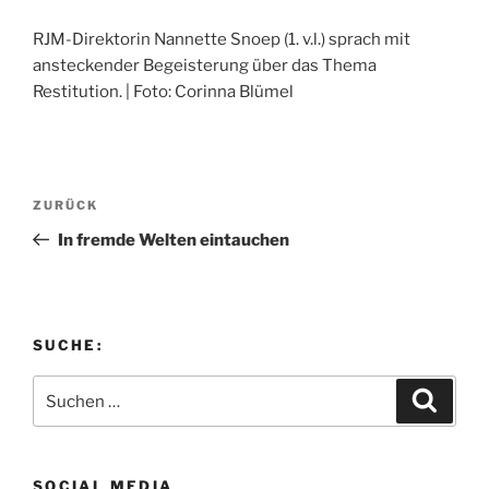
RJM-Direktorin Nannette Snoep (1. v.l.) sprach mit
ansteckender Begeisterung über das Thema
Restitution. | Foto: Corinna Blümel
Beitragsnavigation
Vorheriger
ZURÜCK
Beitrag
In fremde Welten eintauchen
SUCHE:
Suchen
Suche
nach:
SOCIAL MEDIA