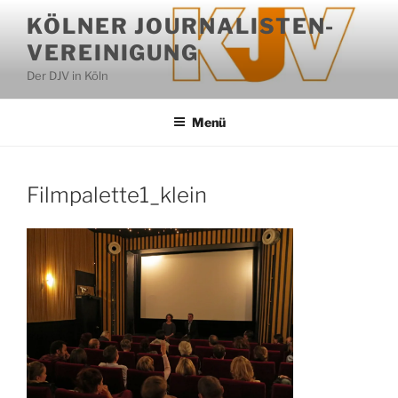
Zum
KÖLNER JOURNALISTEN-
Inhalt
VEREINIGUNG
springen
Der DJV in Köln
Menü
Filmpalette1_klein