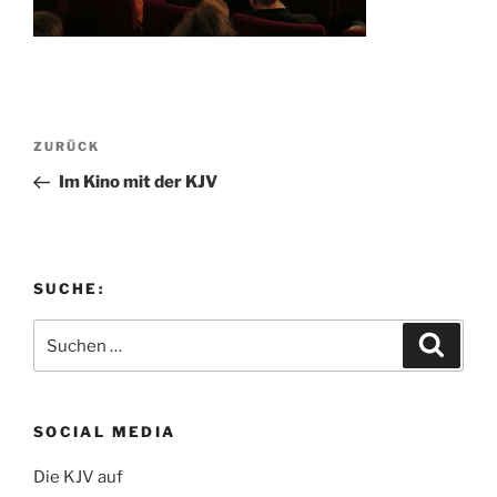
Beitragsnavigation
Vorheriger
ZURÜCK
Beitrag
Im Kino mit der KJV
SUCHE:
Suchen
Suche
nach:
SOCIAL MEDIA
Die KJV auf