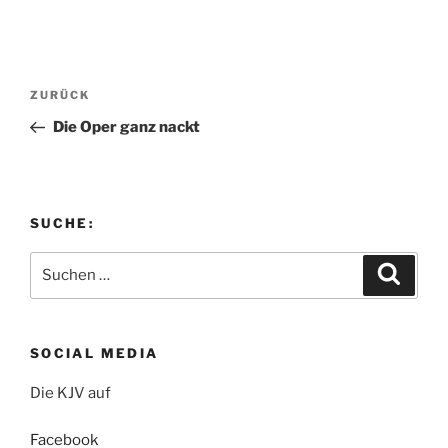
Beitragsnavigation
Vorheriger
ZURÜCK
Beitrag
Die Oper ganz nackt
SUCHE:
Suchen
Suche
nach:
SOCIAL MEDIA
Die KJV auf
Facebook