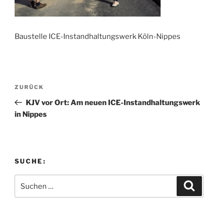
Baustelle ICE-Instandhaltungswerk Köln-Nippes
Beitragsnavigation
Vorheriger
ZURÜCK
Beitrag
KJV vor Ort: Am neuen ICE-Instandhaltungswerk
in Nippes
SUCHE:
Suchen
Suche
nach: