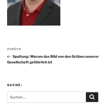
Beitragsnavigation
Vorheriger
ZURÜCK
Beitrag
Spaltung: Warum das Bild von den Gräben unserer
Gesellschaft gefährlich ist
SUCHE:
Suchen
Suche
nach: