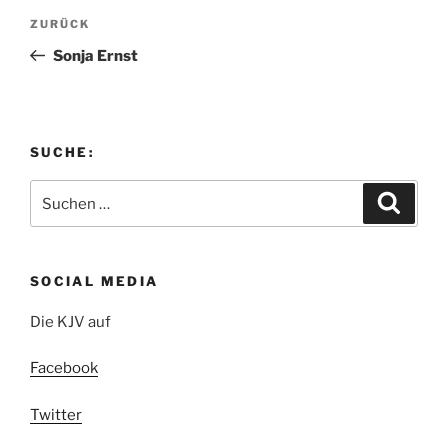
Beitragsnavigation
Vorheriger
ZURÜCK
Beitrag
Sonja Ernst
SUCHE:
Suchen
Suche
nach:
SOCIAL MEDIA
Die KJV auf
Facebook
Twitter