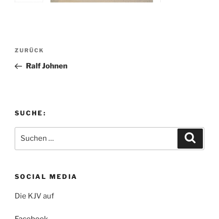
Beitragsnavigation
Vorheriger
ZURÜCK
Beitrag
Ralf Johnen
SUCHE:
Suchen
Suche
nach:
SOCIAL MEDIA
Die KJV auf
Facebook