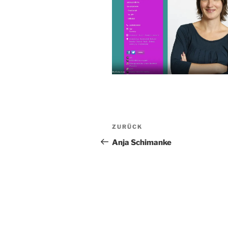
Beitragsnavigation
Vorheriger
ZURÜCK
Beitrag
Anja Schimanke