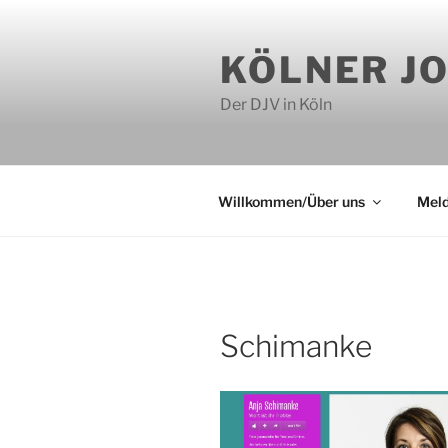
Zum
Inhalt
KÖLNER J
springen
Der DJV in Köln
Willkommen/Über uns
Mel
Schimanke