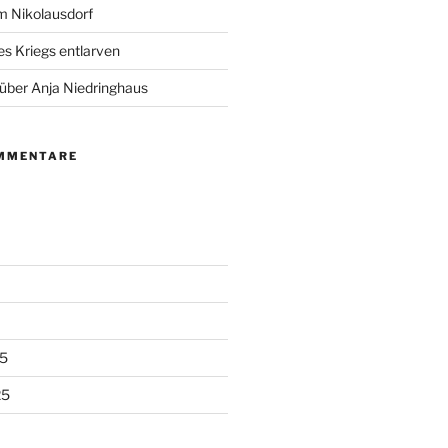
m Nikolausdorf
es Kriegs entlarven
 über Anja Niedringhaus
MMENTARE
5
25